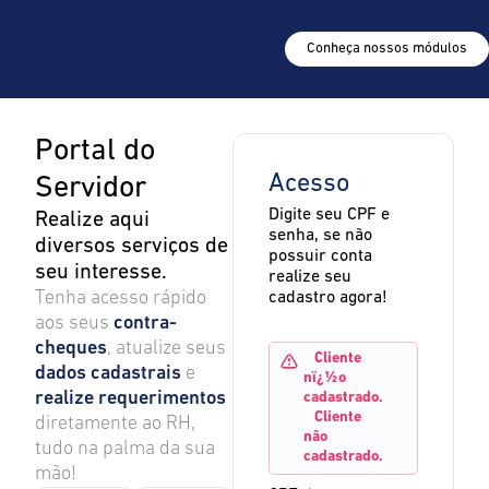
Conheça nossos módulos
Portal do
Acesso
Servidor
Digite seu CPF e
Realize aqui
senha, se não
diversos serviços de
possuir conta
seu interesse.
realize seu
Tenha acesso rápido
cadastro agora!
aos seus
contra-
cheques
, atualize seus
Cliente
dados cadastrais
e
nï¿½o
realize requerimentos
cadastrado.
Cliente
diretamente ao RH,
não
tudo na palma da sua
cadastrado.
mão!