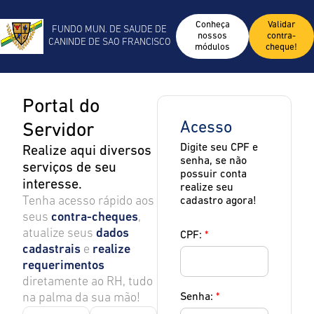
Conheça
Validar
FUNDO MUN. DE SAUDE DE
nossos
contra-
CANINDE DE SAO FRANCISCO
módulos
cheque!
Portal do
Acesso
Servidor
Digite seu CPF e
Realize aqui diversos
senha, se não
serviços de seu
possuir conta
interesse.
realize seu
Tenha acesso rápido aos
cadastro agora!
seus
contra-cheques
,
atualize seus
dados
CPF:
*
cadastrais
e
realize
requerimentos
diretamente ao RH, tudo
na palma da sua mão!
Senha:
*